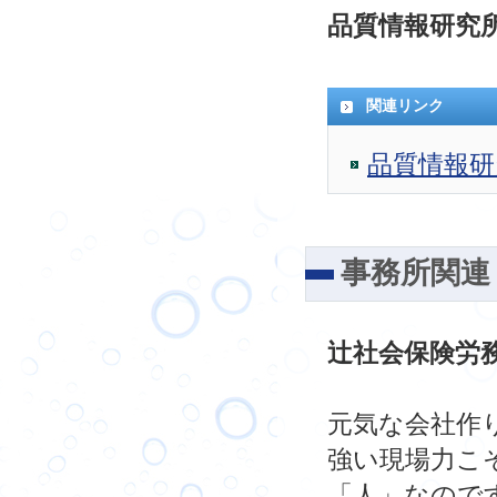
品質情報研究
関連リンク
品質情報研
事務所関連
辻社会保険労
元気な会社作
強い現場力こ
「人」なので