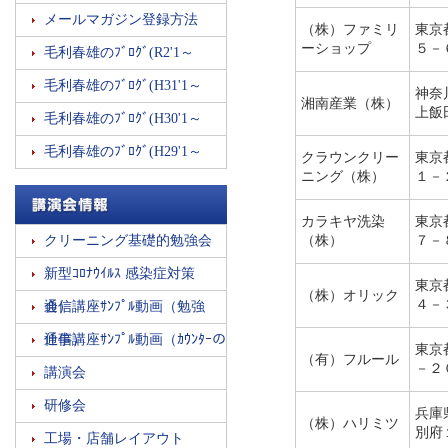
メールマガジン登録方法
（株）ファミリ
東京
ーショップ
５－
毛利春雄のﾌﾞﾛｸﾞ(R2'1～
毛利春雄のﾌﾞﾛｸﾞ(H31'1～
神奈
湘南産業（株）
上飯
毛利春雄のﾌﾞﾛｸﾞ(H30'1～
毛利春雄のﾌﾞﾛｸﾞ(H29'1～
クラウンクリー
東京
ニング（株）
１－
カラキヤ洗染
東京
その他勉強会・講演会情報
（株）
７－
クリーニング基礎的勉強会
新型ｺﾛﾅｳｲﾙｽ 感染症対策
東京
（株）オリック
４－
通信講座ｻﾝﾌﾟﾙ動画（勉強会）
通信講座ｻﾝﾌﾟﾙ動画（ｶｳﾝﾀｰの仕事）
東京
（有）フルール
－２
講演会
研修会
兵庫
（株）ハリミツ
別府
工場・店舗レイアウト