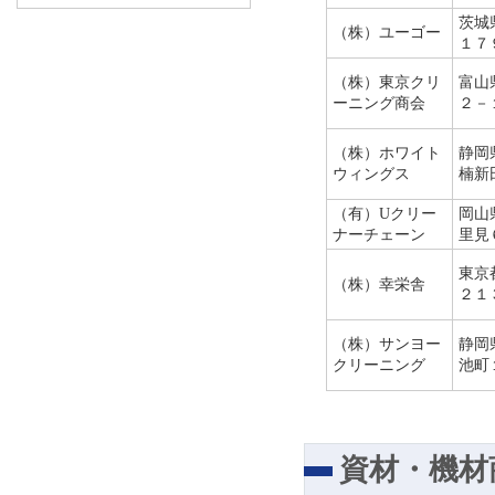
茨城
（株）ユーゴー
１７
（株）東京クリ
富山
ーニング商会
２－
（株）ホワイト
静岡
ウィングス
楠新
（有）Uクリー
岡山
ナーチェーン
里見
東京
（株）幸栄舎
２１
（株）サンヨー
静岡
クリーニング
池町
資材・機材